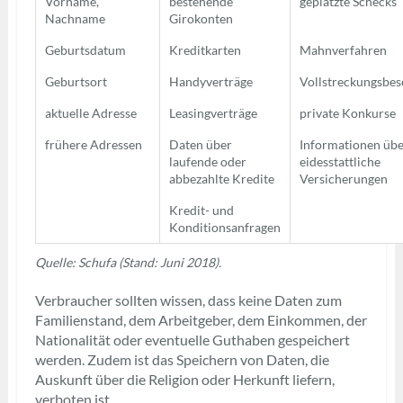
Vorname,
bestehende
geplatzte Schecks
Nachname
Girokonten
Geburtsdatum
Kreditkarten
Mahnverfahren
Geburtsort
Handyverträge
Vollstreckungsbes
aktuelle Adresse
Leasingverträge
private Konkurse
frühere Adressen
Daten über
Informationen üb
laufende oder
eidesstattliche
abbezahlte Kredite
Versicherungen
Kredit- und
Konditionsanfragen
Quelle: Schufa (Stand: Juni 2018).
Verbraucher sollten wissen, dass keine Daten zum
Familienstand, dem Arbeitgeber, dem Einkommen, der
Nationalität oder eventuelle Guthaben gespeichert
werden. Zudem ist das Speichern von Daten, die
Auskunft über die Religion oder Herkunft liefern,
verboten ist.