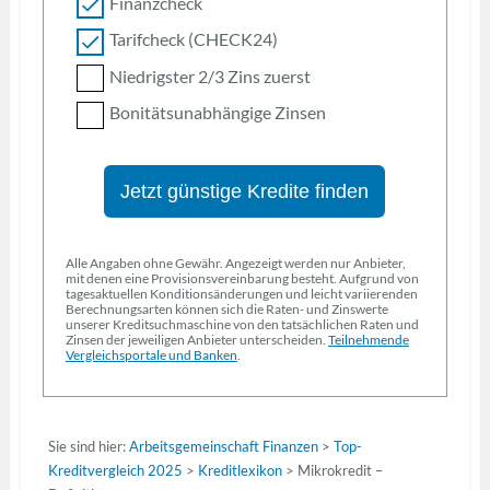
Finanzcheck
Tarifcheck (CHECK24)
Niedrigster 2/3 Zins zuerst
Bonitätsunabhängige Zinsen
Jetzt günstige Kredite finden
Alle Angaben ohne Gewähr. Angezeigt werden nur Anbieter,
mit denen eine Provisionsvereinbarung besteht. Aufgrund von
tagesaktuellen Konditionsänderungen und leicht variierenden
Berechnungsarten können sich die Raten- und Zinswerte
unserer Kreditsuchmaschine von den tatsächlichen Raten und
Zinsen der jeweiligen Anbieter unterscheiden.
Teilnehmende
Vergleichsportale und Banken
.
Sie sind hier:
Arbeitsgemeinschaft Finanzen
>
Top-
Kreditvergleich 2025
>
Kreditlexikon
>
Mikrokredit –