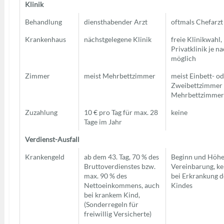
Klinik
Behandlung
diensthabender Arzt
oftmals Chefarzt
Krankenhaus
nächstgelegene Klinik
freie Klinikwahl,
Privatklinik je na
möglich
Zimmer
meist Mehrbettzimmer
meist Einbett- o
Zweibettzimmer (
Mehrbettzimmer
Zuzahlung
10 € pro Tag für max. 28
keine
Tage im Jahr
Verdienst-Ausfall
Krankengeld
ab dem 43. Tag, 70 % des
Beginn und Höhe
Bruttoverdienstes bzw.
Vereinbarung, ke
max. 90 % des
bei Erkrankung d
Nettoeinkommens, auch
Kindes
bei krankem Kind,
(Sonderregeln für
freiwillig Versicherte)