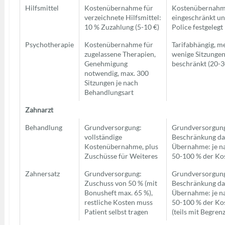
Hilfsmittel
Kostenübernahme für
Kostenübernahme
verzeichnete Hilfsmittel:
eingeschränkt un
10 % Zuzahlung (5-10 €)
Police festgelegt
Psychotherapie
Kostenübernahme für
Tarifabhängig, me
zugelassene Therapien,
wenige Sitzunge
Genehmigung
beschränkt (20-30
notwendig, max. 300
Sitzungen je nach
Behandlungsart
Zahnarzt
Behandlung
Grundversorgung:
Grundversorgung
vollständige
Beschränkung da
Kostenübernahme, plus
Übernahme: je na
Zuschüsse für Weiteres
50-100 % der Ko
Zahnersatz
Grundversorgung:
Grundversorgung
Zuschuss von 50 % (mit
Beschränkung da
Bonusheft max. 65 %),
Übernahme: je na
restliche Kosten muss
50-100 % der Ko
Patient selbst tragen
(teils mit Begren