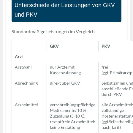
Unterschiede der Leistungen von GKV
und PKV
Standardmäßige Leistungen im Vergleich.
GKV
PKV
Arzt
Arztwahl
nur Ärzte mit
frei
Kassenzulassung
(ggf. Primärarztp
Abrechnung
direkt über GKV
Selbst zahlen un
anschließende Er
durch PKV
Arzneimittel
verschreibungspflichtige
alle Arzneimittel
Medikamente: 10 %
vollständige
Zuzahlung (5-10 €),
Kostenerstattun
rezeptfreie Arzneimittel:
(ggf.Selbstbeteili
keine Erstattung
nach Tarif)