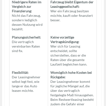
Niedrigere Raten im
Fahrzeug bleibt Eigentum der
Vergleich zur
Leasinggesellschaft:
Finanzierung:
Wer ein Fahrzeug besitzen
Nicht das Fahrzeug,
möchte, kauft oder finanziert
sondern lediglich
besser.
dessen Nutzung wird
bezahlt.
Planungssicherheit:
Keine vorzeitige
Die vertraglich
Vertragskündigung:
vereinbarten Raten
Wer sich für Leasing
sind fix.
entscheidet, sollte
sicherstellen, dass er die
Raten über die gesamte
Laufzeit begleichen kann.
Flexibilität:
Womöglich hohe Kosten bei
Der Leasingnehmer
Rückgabe:
selbst legt fest, wie
Der Leasingnehmer kommt
lange er das Auto
für jegliche Mängel auf, die
leasen möchte.
über das vertraglich
festgelegte Maß hinausgehen.
Beim Restwertleasing besteht
zudem die Gefahr einer