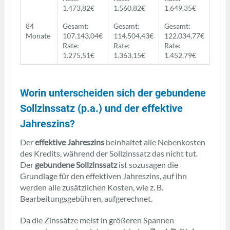
1.473,82€
1.560,82€
1.649,35€
84
Gesamt:
Gesamt:
Gesamt:
Monate
107.143,04€
114.504,43€
122.034,77€
Rate:
Rate:
Rate:
1.275,51€
1.363,15€
1.452,79€
Worin unterscheiden sich der gebundene
Sollzinssatz (p.a.) und der effektive
Jahreszins?
Der
effektive Jahreszins
beinhaltet alle Nebenkosten
des Kredits, während der Sollzinssatz das nicht tut.
Der
gebundene Sollzinssatz
ist sozusagen die
Grundlage für den effektiven Jahreszins, auf ihn
werden alle zusätzlichen Kosten, wie z. B.
Bearbeitungsgebühren, aufgerechnet.
Da die Zinssätze meist in größeren Spannen