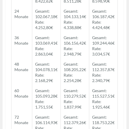
8.422,62€
8.511,28€
8.598,90€
24
Gesamt:
Gesamt:
Gesamt:
Monate
102.067,18€
104.133,14€
106.187,42€
Rate:
Rate:
Rate:
4.252,80€
4.338,88€
4.424,48€
36
Gesamt:
Gesamt:
Gesamt:
Monate
103.069,41€
106.156,42€
109.244,46€
Rate:
Rate:
Rate:
2.863,04€
2.948,79€
3.034,57€
48
Gesamt:
Gesamt:
Gesamt:
Monate
104.078,11€
108.205,22€
112.357,87€
Rate:
Rate:
Rate:
2.168,29€
2.254,28€
2.340,79€
60
Gesamt:
Gesamt:
Gesamt:
Monate
105.093,28€
110.279,52€
115.527,51€
Rate:
Rate:
Rate:
1.751,55€
1.837,99€
1.925,46€
72
Gesamt:
Gesamt:
Gesamt:
Monate
106.114,93€
112.379,26€
118.753,22€
Rate:
Rate:
Rate: